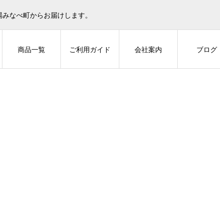
場みなべ町からお届けします。
商品一覧
ご利用ガイド
会社案内
ブログ
ご家庭用パック500g～1kg/2kg/3kg
 薬師梅（塩分15％) ご家庭用パック500g～1k