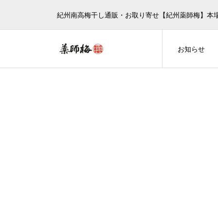
紀州南高梅干し通販・お取り寄せ【紀州薬師梅】本
お知らせ
商品一覧
家庭用梅干し
元祖 薬師梅（塩分15％) 
元祖
バラエティパック
梅干しの味から選ぶ
家庭用梅干し