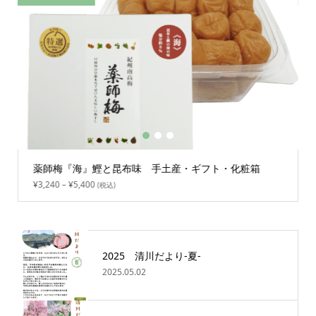
1
2
3
薬師梅『海』鰹と昆布味 手土産・ギフト・化粧箱
¥
3,240
–
¥
5,400
(税込)
2025 清川だより-夏-
2025.05.02