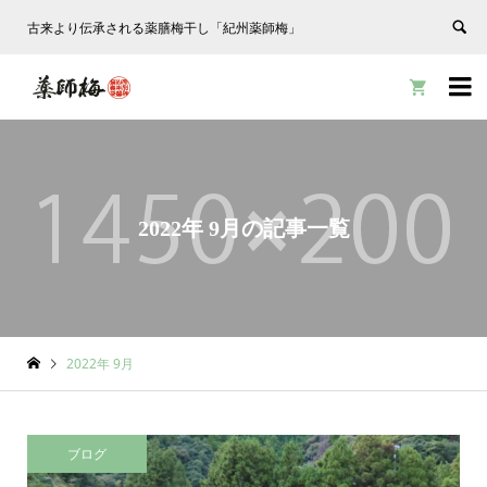
古来より伝承される薬膳梅干し「紀州薬師梅」


2022年 9月の記事一覧
2022年 9月
ブログ