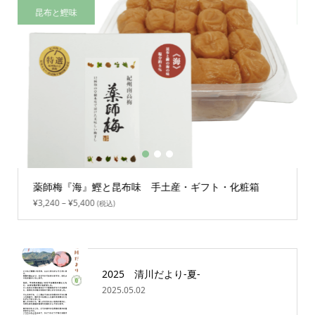
昆布と鰹味
1
2
3
薬師梅『海』鰹と昆布味 手土産・ギフト・化粧箱
¥
3,240
–
¥
5,400
(税込)
2025 清川だより-夏-
2025.05.02