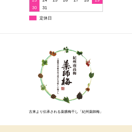
23
24
25
26
27
28
29
30
31
定休日
古来より伝承される薬膳梅干し「紀州薬師梅」