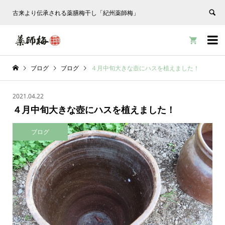
古来より伝承される薬膳梅干し「紀州薬師梅」


ブログ
ブログ
４月中旬大きな壺にハスを植えました！
2021.04.22
４月中旬大きな壺にハスを植えました！
ブログ