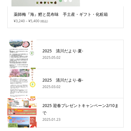
1
2
3
薬師梅『海』鰹と昆布味 手土産・ギフト・化粧箱
¥
3,240
–
¥
5,400
(税込)
2025 清川だより-夏-
2025.05.02
2025 清川だより-春-
2025.03.02
2025 迎春プレゼントキャンペーン2/10ま
で
2025.01.23