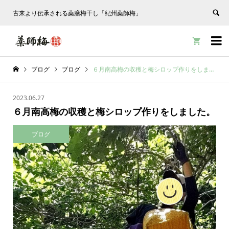
古来より伝承される薬膳梅干し「紀州薬師梅」


ブログ
ブログ
６月南高梅の収穫と梅シロップ作りをしました。
2023.06.27
６月南高梅の収穫と梅シロップ作りをしました。
ブログ